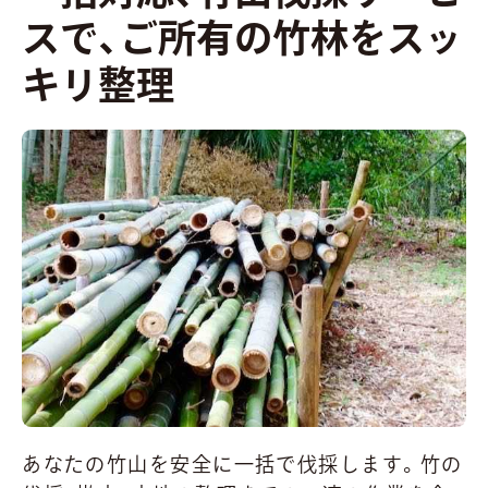
場
品
財
体
山
スで、ご所有の竹林をスッ
整
整
ま
更
伐
理
理
と
地
採
め
処
キリ整理
て
分
処
分
あなたの竹山を安全に一括で伐採します。竹の