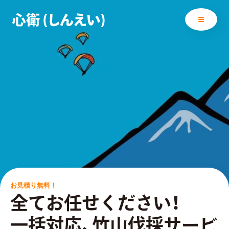
メニュー探す
メニューを探すトップ
企業情報
遺品整理
企業情報トップ
家財処分
企業概要
解体更地
アクセス
お見積り無料！
竹山伐採処分
全てお任せください！
免許番号
工場整理
一括対応、竹山伐採サービ
工
遺
家
解
竹